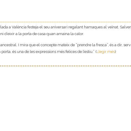
·lada a València festeja el seu aniversari regalant hamaques al veïnat. Salv
i d’eixir a la porta de casa quan amaina la calor.
ancestral. I mira que el concepte mateix de “prendre la fresca”, és a dir, serv
porta, és una de les expressions més felices de l’estiu.” (
Llegir més
)