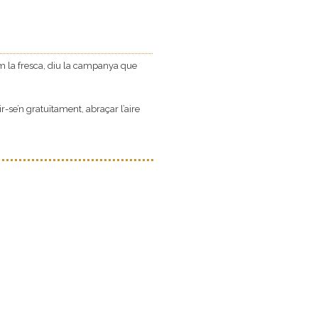
em la fresca, diu la campanya que
ir-se’n gratuïtament, abraçar l’aire