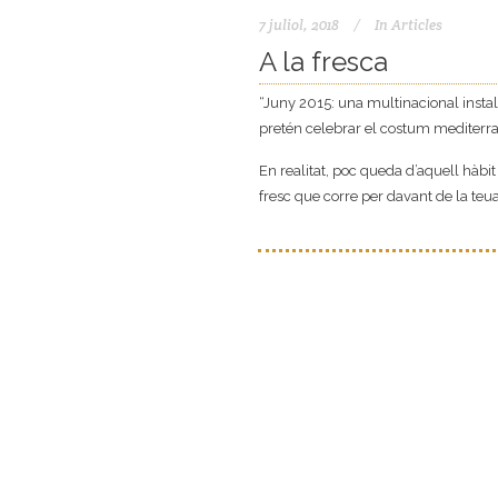
7 juliol, 2018
In
Articles
A la fresca
“Juny 2015: una multinacional instal
pretén celebrar el costum mediterran
En realitat, poc queda d’aquell hàbit 
fresc que corre per davant de la teua 