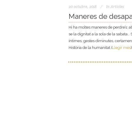
20 octubre, 2018
In
Articles
Maneres de desapa
Hi ha moltes maneres de perdre’s: ab
se la dignitat a la sola de la sabat
íntimes; gestes diminutes, certamen
Història de la humanitat.(
Llegir més
)