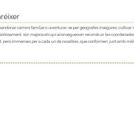
réixer
andonar camins familiars i aventurar-se per geografies insegures, cultivar r
a… Sortosament, són majoria els qui aconsegueixen reconstruir les coordenade
t, però immenses per a cada un de nosaltres, que conformen, junt amb milion