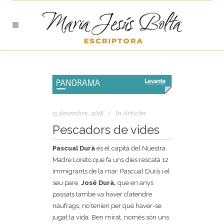
15 desembre, 2018
In
Articles
Pescadors de vides
Pascual Durà
és el capità del Nuestra
Madre Loreto que fa uns dies rescatà 12
immigrants de la mar. Pascual Durà i el
seu pare,
José Durà,
que en anys
passats també va haver d’atendre
nàufrags, no tenien per què haver-se
jugat la vida. Ben mirat, només són uns