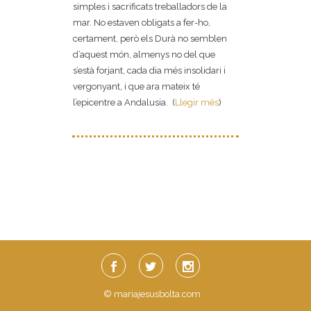
simples i sacrificats treballadors de la
mar. No estaven obligats a fer-ho,
certament, però els Durà no semblen
d’aquest món, almenys no del que
s’està forjant, cada dia més insolidari i
vergonyant, i que ara mateix té
l’epicentre a Andalusia. (
Llegir més
)
© mariajesusbolta.com