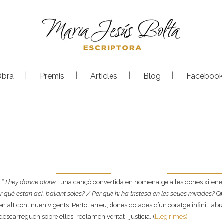
Obra
Premis
Articles
Blog
Faceboo
 “
They dance alone
”, una cançó convertida en homenatge a les dones xilene
r què estan ací, ballant soles? / Per què hi ha tristesa en les seues mirades?
Q
n alt continuen vigents. Pertot arreu, dones dotades d’un coratge infinit, abr
descarreguen sobre elles, reclamen veritat i justícia. (
Llegir més)