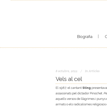
Biografia
8 octubre, 2022
In
Articles
Vels al cel
El 1987, el cantant
Sting
presentava
assassinats pel dictador Pinochet.
Pe
aquells versos de llàgrimes i punys e
armats o els radicalismes religiosos 