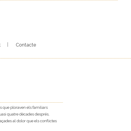
k
Contacte
s que ploraven els familiars
uasi quatre dècades després,
açades al dolor que els conflictes